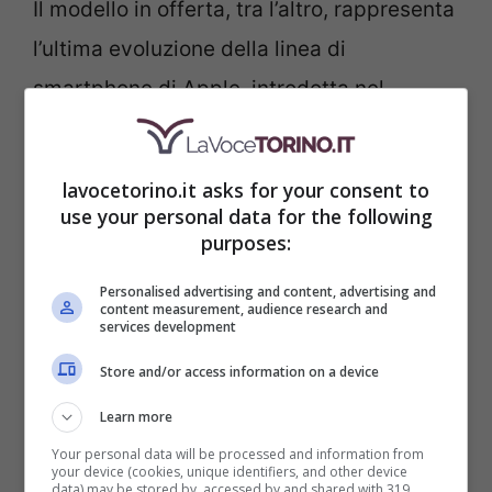
Il modello in offerta, tra l’altro, rappresenta
l’ultima evoluzione della linea di
smartphone di Apple, introdotta nel
settembre 2023. Questo modello presenta
diverse novità e miglioramenti rispetto alle
lavocetorino.it asks for your consent to
versioni precedenti. Il suo
Chip A16 Bionic
use your personal data for the following
purposes:
più potente ed efficiente rispetto al
modello precedente, garantisce
Personalised advertising and content, advertising and
content measurement, audience research and
prestazioni elevate e un consumo
services development
energetico ridotto.
Store and/or access information on a device
Learn more
Your personal data will be processed and information from
your device (cookies, unique identifiers, and other device
data) may be stored by, accessed by and shared with 319