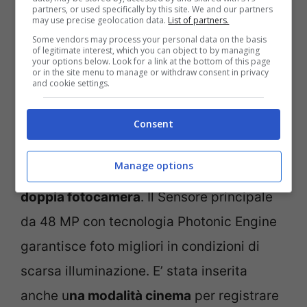
partners, or used specifically by this site. We and our partners
may use precise geolocation data.
List of partners.
Some vendors may process your personal data on the basis
of legitimate interest, which you can object to by managing
your options below. Look for a link at the bottom of this page
or in the site menu to manage or withdraw consent in privacy
and cookie settings.
Consent
Euronics reparto telefonia – lavocetorino.it
Manage options
L’iPhone 15
, poi, utilizza
un sistema a
doppia fotocamera
. Il Sensore principale
da 48 MP con tecnologia Photonic Engine
garantisce foto migliori in condizioni di
scarsa illuminazione. E’ stata inserita
anche u
na modalità cinema
per registrare