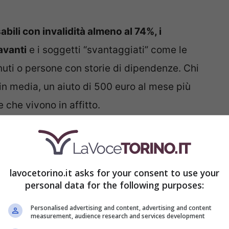
bili con invalidità almeno al 74%, i
avanti
e i soggetti “svantaggiati” come le
nuti o persone con storie di dipendenze. Chi
 in media, un aiuto di 500 euro al mese più
e che vivono in affitto.
e il dilagare di “furbetti”, il Governo ha deciso
ano, quindi, di perdere l’agevolazione. In
lavocetorino.it asks for your consent to use your
 tentano una strada “facile”…
personal data for the following purposes:
linea dura per chi fa una
Personalised advertising and content, advertising and content
measurement, audience research and services development