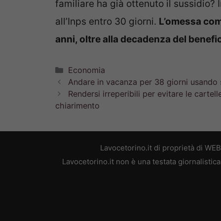
familiare ha già ottenuto il sussidio
all’Inps entro 30 giorni.
L’omessa com
anni, oltre alla decadenza del benefic
Categorie
Economia
Andare in vacanza per 38 giorni usando so
Rendersi irreperibili per evitare le cartell
chiarimento
Lavocetorino.it di proprietà di WE
Lavocetorino.it non è una testata giornalistic