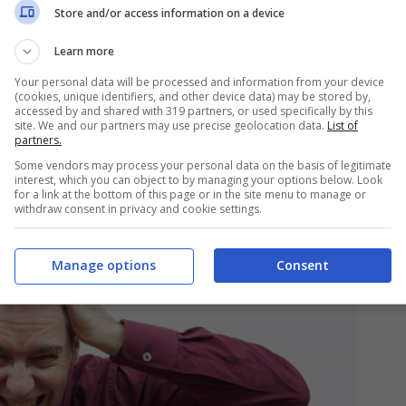
Store and/or access information on a device
Learn more
cili per intascarsi l’Assegno di Inclusione. Il
Your personal data will be processed and information from your device
 e toglie il sussidio a chi non ha tutte le
(cookies, unique identifiers, and other device data) may be stored by,
accessed by and shared with 319 partners, or used specifically by this
enzione a non fare i “furbetti” perché si rischia
site. We and our partners may use precise geolocation data.
List of
partners.
Some vendors may process your personal data on the basis of legitimate
interest, which you can object to by managing your options below. Look
for a link at the bottom of this page or in the site menu to manage or
withdraw consent in privacy and cookie settings.
Manage options
Consent