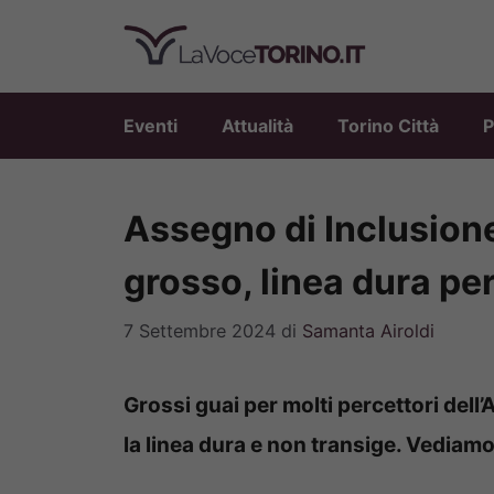
Vai
al
contenuto
Eventi
Attualità
Torino Città
P
Assegno di Inclusione
grosso, linea dura per
7 Settembre 2024
di
Samanta Airoldi
Grossi guai per molti percettori dell
la linea dura e non transige. Vediam