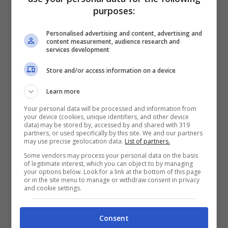
13esima: scopri cosa
purposes:
serve per averla
Personalised advertising and content, advertising and
content measurement, audience research and
services development
Store and/or access information on a device
21 Ottobre 2024
Learn more
Your personal data will be processed and information from
your device (cookies, unique identifiers, and other device
data) may be stored by, accessed by and shared with 319
partners, or used specifically by this site. We and our partners
may use precise geolocation data.
List of partners.
Some vendors may process your personal data on the basis
of legitimate interest, which you can object to by managing
your options below. Look for a link at the bottom of this page
Economia
or in the site menu to manage or withdraw consent in privacy
and cookie settings.
Riesce a fare la spesa
per circa una settimana
Consent