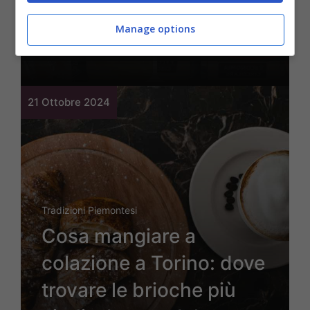
nel noto supermercato
Manage options
con 49,85€
21 Ottobre 2024
Tradizioni Piemontesi
Cosa mangiare a
colazione a Torino: dove
trovare le brioche più