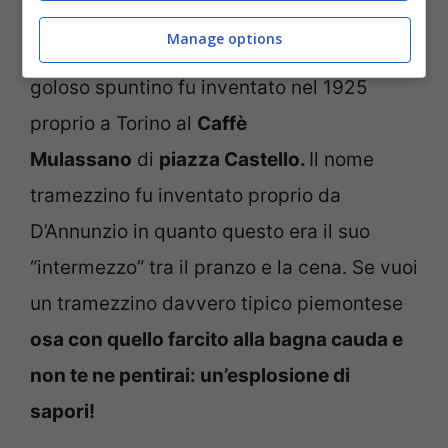
ma come li fanno a Torino non li troverai in
Manage options
nessun altra città italiana. Infatti questo
goloso spuntino fu inventato nel 1925
proprio a Torino al
Caffè
Mulassano
di
piazza Castello.
Il nome
tramezzino fu inventato proprio da
D’Annunzio in quanto questo era il suo
“intermezzo” tra il pranzo e la cena. Se vuoi
un tramezzino davvero tipico piemontese
osa con quello farcito alla bagna cauda e
non te ne pentirai: un’esplosione di
sapori!