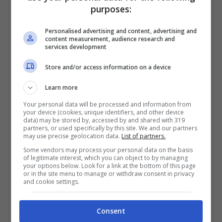
purposes:
D’Annunzio:
sua maestà il tramezzino.
Personalised advertising and content, advertising and
content measurement, audience research and
services development
Store and/or access information on a device
Learn more
Your personal data will be processed and information from
your device (cookies, unique identifiers, and other device
data) may be stored by, accessed by and shared with 319
partners, or used specifically by this site. We and our partners
may use precise geolocation data.
List of partners.
Some vendors may process your personal data on the basis
of legitimate interest, which you can object to by managing
your options below. Look for a link at the bottom of this page
Torino: non puoi non provare queste
or in the site menu to manage or withdraw consent in privacy
and cookie settings.
specialità/Lavocetorino.it
E’ vero che i tramezzini li fanno ovunque
Consent