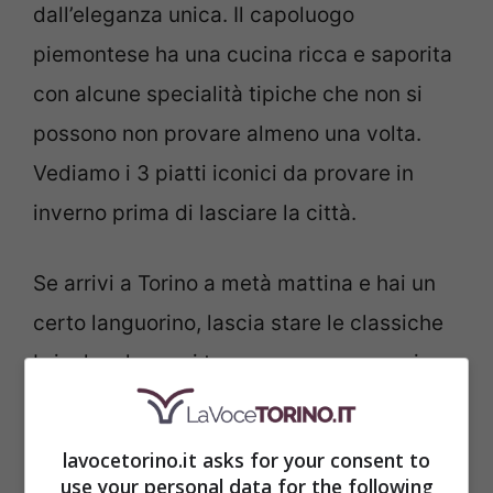
dall’eleganza unica. Il capoluogo
piemontese ha una cucina ricca e saporita
con alcune specialità tipiche che non si
possono non provare almeno una volta.
Vediamo i 3 piatti iconici da provare in
inverno prima di lasciare la città.
Se arrivi a Torino a metà mattina e hai un
certo languorino, lascia stare le classiche
brioche che puoi trovare ovunque e vai
subito in uno dei locali storici della città
per assaggiare quello che era
lavocetorino.it asks for your consent to
l'”intermezzo” preferito del poeta Gabriele
use your personal data for the following