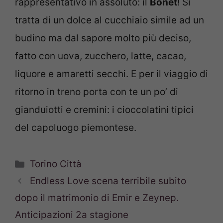
rappresentativo in assoluto: il
Bonèt
! Si
tratta di un dolce al cucchiaio simile ad un
budino ma dal sapore molto più deciso,
fatto con uova, zucchero, latte, cacao,
liquore e amaretti secchi. E per il viaggio di
ritorno in treno porta con te un po’ di
gianduiotti e cremini: i cioccolatini tipici
del capoluogo piemontese.
Categorie
Torino Città
Endless Love scena terribile subito
dopo il matrimonio di Emir e Zeynep.
Anticipazioni 2a stagione