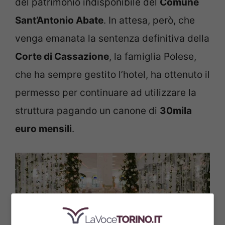
del patrimonio indisponibile del
Comune
Sant’Antonio Abate
. In attesa, però, che
venga emanata la sentenza definitiva della
Corte di Cassazione
, la famiglia Polese,
che ha sempre gestito l’hotel, ha ottenuto il
permesso per continuare ad utilizzare la
struttura pagando un canone di
30mila
euro mensili
.