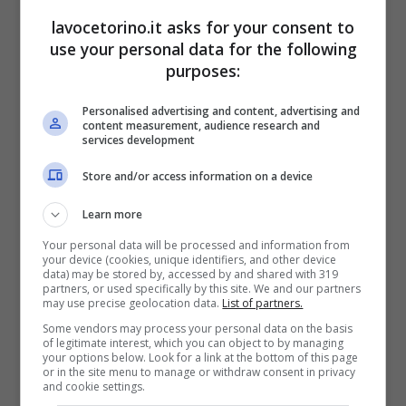
lavocetorino.it asks for your consent to
use your personal data for the following
purposes:
L’Hotel La Sonrisa (Lavocetorino.it)
Personalised advertising and content, advertising and
content measurement, audience research and
Non tutto, ovviamente, si svolgerà come
services development
avveniva in passato ed è possibile, infatti,
Store and/or access information on a device
organizzare
solo quelle cerimonie che
Learn more
risultano prenotate prima di
febbraio
,
Your personal data will be processed and information from
your device (cookies, unique identifiers, and other device
ovvero prima della
confisca
. Insomma,
data) may be stored by, accessed by and shared with 319
partners, or used specifically by this site. We and our partners
nulla di nuovo al momento: tutto quello che
may use precise geolocation data.
List of partners.
Some vendors may process your personal data on the basis
avviene dentro l’edificio si rifà a
of legitimate interest, which you can object to by managing
your options below. Look for a link at the bottom of this page
prenotazioni precedenti
.
or in the site menu to manage or withdraw consent in privacy
and cookie settings.