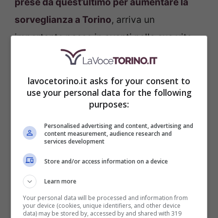
prese da quest’ultimo per aumentare la
sorveglianza a Torino
, arriva un
importante passo in avanti nella sua vita
professionale. Andiamo a vedere di che si
tratta.
lavocetorino.it asks for your consent to
use your personal data for the following
purposes:
Personalised advertising and content, advertising and
content measurement, audience research and
services development
Store and/or access information on a device
Learn more
Your personal data will be processed and information from
your device (cookies, unique identifiers, and other device
Nuovo prefetto a Roma: arriva da Torino Vincenzo
data) may be stored by, accessed by and shared with 319