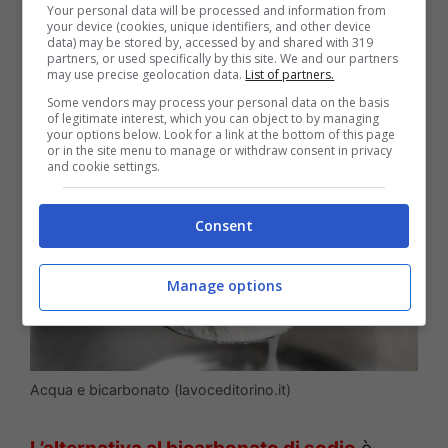
Your personal data will be processed and information from
your device (cookies, unique identifiers, and other device
termine di questa procedura sarà
data) may be stored by, accessed by and shared with 319
partners, or used specifically by this site. We and our partners
sufficiente risciacquare con un po’ di
may use precise geolocation data.
List of partners.
Some vendors may process your personal data on the basis
acqua fresca.
of legitimate interest, which you can object to by managing
your options below. Look for a link at the bottom of this page
or in the site menu to manage or withdraw consent in privacy
and cookie settings.
Consent
Manage options
Acqua e bicarbonato (lavoceditorino.it)