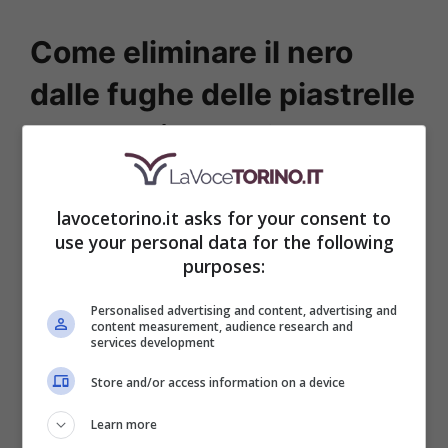
Come eliminare il nero
dalle fughe delle piastrelle
e del pavimento?
Comincia con il sempre ottimo
lavocetorino.it asks for your consent to
bicarbonato di sodio
, un ingrediente che
use your personal data for the following
purposes:
disinfetta e che sgrassa qualsiasi tipo di
tessuto e di superficie. Basta mescolarlo
Personalised advertising and content, advertising and
content measurement, audience research and
con un po’ di acqua in maniera tale da
services development
creare una crema densa il giusto. Quindi
Store and/or access information on a device
cospargila nelle piastrelle e strofina con
Learn more
uno spazzolino per denti vecchio. Al