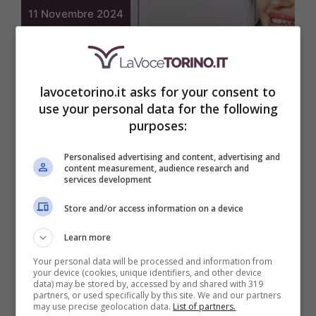
11 Novembre 2024
lavocetorino.it asks for your consent to
use your personal data for the following
purposes:
Casa
È il trucchetto meno
Personalised advertising and content, advertising and
content measurement, audience research and
conosciuto ma si è
services development
rivelato vincente: le
Store and/or access information on a device
fughe tra le piastrelle
Learn more
vanno pulite così
Your personal data will be processed and information from
your device (cookies, unique identifiers, and other device
data) may be stored by, accessed by and shared with 319
partners, or used specifically by this site. We and our partners
may use precise geolocation data.
List of partners.