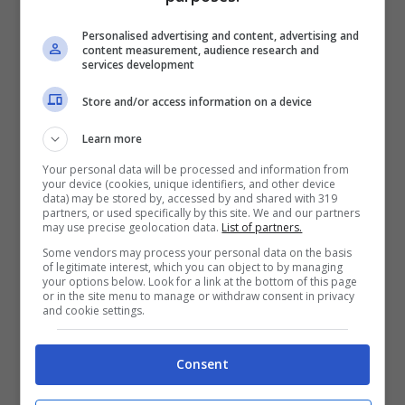
l’avvicinarsi dell’autunno, i paesi stanno
Personalised advertising and content, advertising and
intensificando gli sforzi per accumulare
content measurement, audience research and
services development
scorte di gas, e questo potrebbe portare a
Store and/or access information on a device
un ulteriore aumento dei prezzi sui mercati
Learn more
internazionali.
Your personal data will be processed and information from
your device (cookies, unique identifiers, and other device
data) may be stored by, accessed by and shared with 319
partners, or used specifically by this site. We and our partners
may use precise geolocation data.
List of partners.
Some vendors may process your personal data on the basis
of legitimate interest, which you can object to by managing
your options below. Look for a link at the bottom of this page
or in the site menu to manage or withdraw consent in privacy
and cookie settings.
Consent