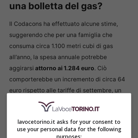
una bolletta del gas?
Il Codacons ha effettuato alcune stime,
suggerendo che per una famiglia che
consuma circa 1.100 metri cubi di gas
all’anno, la spesa annuale potrebbe
aggirarsi
attorno ai 1.284 euro
. Ciò
comporterebbe un incremento di circa 64
euro rispetto alle tariffe di settembre, un
peso non indifferente sul bilancio delle
famiglie italiane.
lavocetorino.it asks for your consent to
use your personal data for the following
Le preoccupazioni non si fermano qui. Con
purposes: