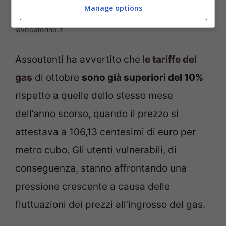
Manage options
Quanto costa in media una bolletta del gas? –
lavocetorino.it
Assoutenti ha avvertito che
le tariffe del
gas
di ottobre
sono già superiori del 10%
rispetto a quelle dello stesso mese
dell’anno scorso, quando il prezzo si
attestava a 106,13 centesimi di euro per
metro cubo. Gli utenti vulnerabili, di
conseguenza, stanno affrontando una
pressione crescente a causa delle
fluttuazioni dei prezzi all’ingrosso del gas.