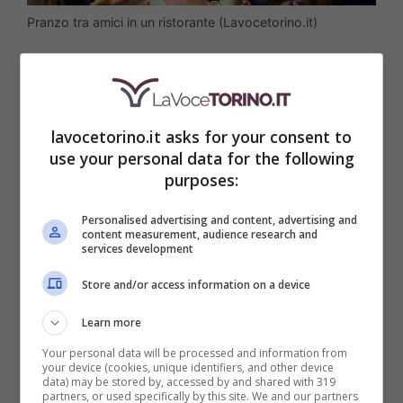
Pranzo tra amici in un ristorante (Lavocetorino.it)
Grazie alla nuova funzione,
WhatsApp
semplifica l’interazione tra utenti
,
lavocetorino.it asks for your consent to
riorganizzando i gruppi all’interno di una
use your personal data for the following
community, rendendo più semplice la
purposes:
lettura dei messaggi e di particolari eventi
Personalised advertising and content, advertising and
content measurement, audience research and
programmati, i quali spesso si perdono in
services development
mezzo a centinaia di notifiche e migliaia di
Store and/or access information on a device
chat. La piattaforma del Gruppo Meta
Learn more
lancia la funzione “
Annunci di gruppo
”.
Your personal data will be processed and information from
your device (cookies, unique identifiers, and other device
data) may be stored by, accessed by and shared with 319
In pratica, gli amministratori di un gruppo
partners, or used specifically by this site. We and our partners