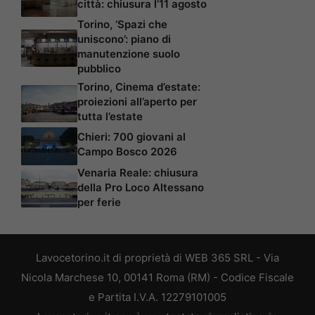
città: chiusura l’11 agosto
Torino, ‘Spazi che
uniscono’: piano di
manutenzione suolo
pubblico
Torino, Cinema d’estate:
proiezioni all’aperto per
tutta l’estate
Chieri: 700 giovani al
Campo Bosco 2026
Venaria Reale: chiusura
della Pro Loco Altessano
per ferie
Lavocetorino.it di proprietà di WEB 365 SRL - Via
Nicola Marchese 10, 00141 Roma (RM) - Codice Fiscale
e Partita I.V.A. 12279101005