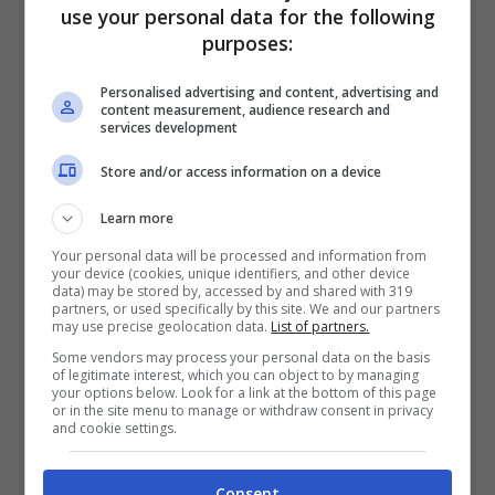
use your personal data for the following
Donna legge qualcosa di preoccupante sul telefono
purposes:
(lavoceditorino.it)
Personalised advertising and content, advertising and
content measurement, audience research and
È importantissimo
non aprire mai il link
services development
allegato
nel messaggio. Se lo si apre, si
Store and/or access information on a device
viene trasferiti su un finto sito di PayPal,
Learn more
praticamente identico al sito originale. Qui
Your personal data will be processed and information from
your device (cookies, unique identifiers, and other device
si viene invitati a inserire l’indirizzo mail, la
data) may be stored by, accessed by and shared with 319
partners, or used specifically by this site. We and our partners
password e il numero di telefono, per poter
may use precise geolocation data.
List of partners.
Some vendors may process your personal data on the basis
bloccare il pagamento non autorizzato.
of legitimate interest, which you can object to by managing
your options below. Look for a link at the bottom of this page
or in the site menu to manage or withdraw consent in privacy
and cookie settings.
Una volta inseriti i dati, si pare una
seconda pagina, nella quale si legge si
Consent