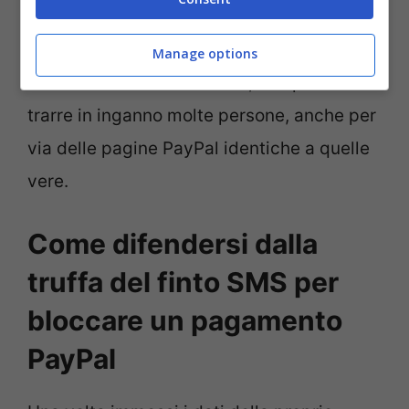
chiede l’inserimento del
numero della
carta
associata al conto PayPal. Insomma,
Manage options
una truffa ben architettava, che potrebbe
trarre in inganno molte persone, anche per
via delle pagine PayPal identiche a quelle
vere.
Come difendersi dalla
truffa del finto SMS per
bloccare un pagamento
PayPal