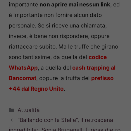
importante
non aprire mai nessun link
, ed
è importante non fornire alcun dato
personale. Se si riceve una chiamata,
invece, è bene non rispondere, oppure
riattaccare subito. Ma le truffe che girano
sono tantissime, da quella del
codice
WhatsApp
, a quella del
cash trapping al
Bancomat
, oppure la truffa del
prefisso
+44 dal Regno Unito
.
Categorie
Attualità
“Ballando con le Stelle”, il retroscena
incredibile: “Sonia Bruganelli furiosa dietro