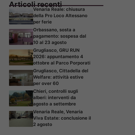
Articoli recenti
Venaria Reale: chiusura
della Pro Loco Altessano
per ferie
Orbassano, sosta a
pagamento: sospesa dal
10 al 23 agosto
Grugliasco, GRU RUN
2026: appuntamento 4
ottobre al Parco Porporati
Grugliasco, Cittadella del
Welfare: attività estive
per over 60
Chieri, controlli sugli
alberi: interventi da
agosto a settembre
Venaria Reale, Venaria
Viva Estate: conclusione il
2 agosto