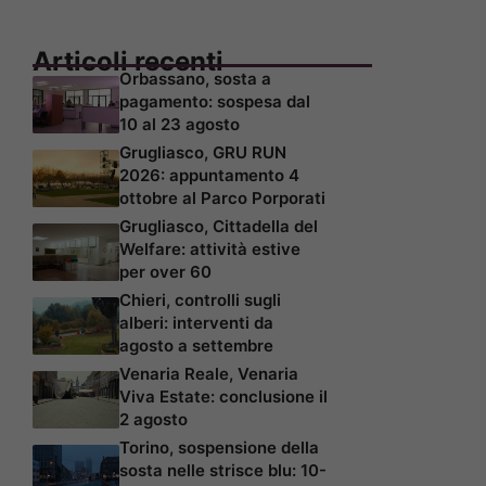
Articoli recenti
Orbassano, sosta a
pagamento: sospesa dal
10 al 23 agosto
Grugliasco, GRU RUN
2026: appuntamento 4
ottobre al Parco Porporati
Grugliasco, Cittadella del
Welfare: attività estive
per over 60
Chieri, controlli sugli
alberi: interventi da
agosto a settembre
Venaria Reale, Venaria
Viva Estate: conclusione il
2 agosto
Torino, sospensione della
sosta nelle strisce blu: 10-