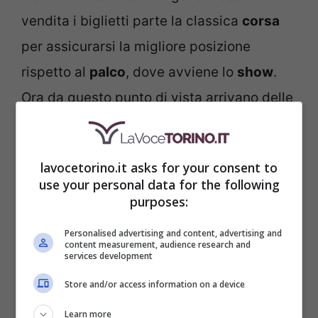
vendita i biglietti parte la classica
corsa
per assicurarsi la migliore posizione
rispetto al
palco
, dove avviene lo
show
.
Ora da questo punto di vista arrivano delle
notizie per niente non di poco conto.
L’evento in questione è in programma tra
lavocetorino.it asks for your consent to
l’
11 ed il 15 febbraio
del nuovo anno. E’
use your personal data for the following
molto presto, dunque, per la vendita
purposes:
effettiva dei tagliandi, ma nonostante
Personalised advertising and content, advertising and
content measurement, audience research and
questo per i
biglietti Sanremo 2025
services development
arrivano le prime notizie. Direttamente
Store and/or access information on a device
dagli organizzatori, che hanno chiarito
Learn more