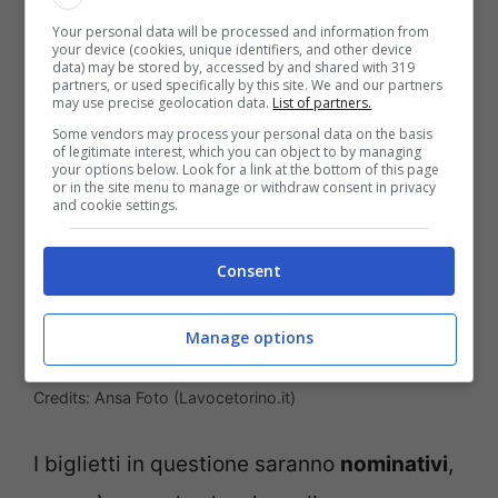
alcuni aspetti per niente secondari.
Your personal data will be processed and information from
your device (cookies, unique identifiers, and other device
data) may be stored by, accessed by and shared with 319
partners, or used specifically by this site. We and our partners
may use precise geolocation data.
List of partners.
Some vendors may process your personal data on the basis
of legitimate interest, which you can object to by managing
your options below. Look for a link at the bottom of this page
or in the site menu to manage or withdraw consent in privacy
and cookie settings.
Consent
Manage options
Biglietti Sanremo 2025: i dettagli sui biglietti e i prezzi.
Credits: Ansa Foto (Lavocetorino.it)
I biglietti in questione saranno
nominativi
,