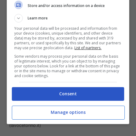
Store and/or access information on a device
Learn more
Your personal data will be processed and information from
your device (cookies, unique identifiers, and other device
data) may be stored by, accessed by and shared with 319
partners, or used specifically by this site. We and our partners
may use precise geolocation data.
List of partners.
Some vendors may process your personal data on the basis
of legitimate interest, which you can object to by managing
your options below. Look for a link at the bottom of this page
or in the site menu to manage or withdraw consent in privacy
and cookie settings.
Consent
La confessione della protagonista di “Uomini e donne” sul
Manage options
suo malessere. Credits: Youtube @uominiedonne
(lavocetorino.it)