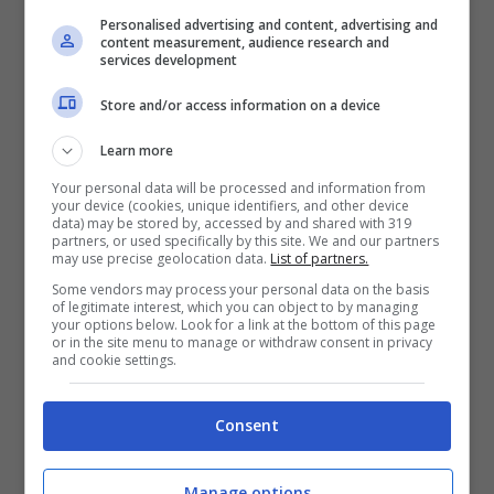
per restare aggiornati su eventuali novità e
Personalised advertising and content, advertising and
content measurement, audience research and
informazioni utili.
services development
Store and/or access information on a device
L’organizzazione dell’evento è a cura del
Learn more
Comune di Carmagnola
. Per ulteriori
Your personal data will be processed and information from
informazioni, è possibile visitare il post
your device (cookies, unique identifiers, and other device
data) may be stored by, accessed by and shared with 319
ufficiale sulla pagina Facebook del
partners, or used specifically by this site. We and our partners
may use precise geolocation data.
List of partners.
Comune.
Some vendors may process your personal data on the basis
of legitimate interest, which you can object to by managing
your options below. Look for a link at the bottom of this page
or in the site menu to manage or withdraw consent in privacy
Categorie
Eventi
and cookie settings.
Venaria Reale, Venaria Viva Estate:
Consent
appuntamento 27 giugno 2026
Torino, allerta caldo in corso: 19 centri
Manage options