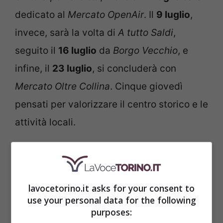
dedicato al
Mercato OpenAir
. Il
9 luglio
,
invece, sarà la volta di
A tutto Saldi
,
seguito il
16 luglio
da
Borgo Vecchio
, e
infine, il
23 luglio
, si concluderà con
Mercato Oltre Collina
. Cinque giovedì
pensati per valorizzare il centro storico e le
attività locali.
Non sono stati forniti dettagli sui costi o
sulla necessità di prenotazione per
lavocetorino.it asks for your consent to
partecipare agli eventi. È consigliabile
use your personal data for the following
seguire la pagina
Giovedì a Carmagnola
purposes: