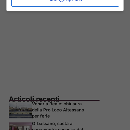
climatizzati attivi
Articoli recenti
Venaria Reale: chiusura
della Pro Loco Altessano
per ferie
Orbassano, sosta a
pagamento: sospesa dal