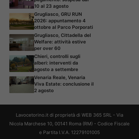
10 al 23 agosto
Grugliasco, GRU RUN
2026: appuntamento 4
ottobre al Parco Porporati
Grugliasco, Cittadella del
Welfare: attività estive
per over 60
Chieri, controlli sugli
alberi: interventi da
agosto a settembre
Venaria Reale, Venaria
Viva Estate: conclusione il
2 agosto
Lavocetorino.it di proprietà di WEB 365 SRL - Via
Nicola Marchese 10, 00141 Roma (RM) - Codice Fiscale
e Partita I.V.A. 12279101005