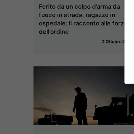
Ferito da un colpo d’arma da
fuoco in strada, ragazzo in
ospedale: il racconto alle forze
dell’ordine
2 Ottobre 2024