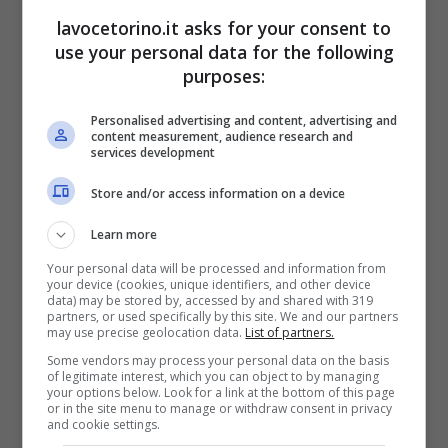
lavocetorino.it asks for your consent to
use your personal data for the following
purposes:
Personalised advertising and content, advertising and
content measurement, audience research and
Canvas Tv, la novità tra i televisori lifestyle –
services development
Instagram@hisense_international -lavocetorino.it
Store and/or access information on a device
Anche Canvas TV ha una
cornice
Learn more
intercambiabile
che è stata progettata
Your personal data will be processed and information from
your device (cookies, unique identifiers, and other device
appositamente per adattarsi alla parete in
data) may be stored by, accessed by and shared with 319
partners, or used specifically by this site. We and our partners
may use precise geolocation data.
List of partners.
modo perfetto come fosse un’opera d’arte.
Some vendors may process your personal data on the basis
Le dimensioni sono esattamente uguali a
of legitimate interest, which you can object to by managing
your options below. Look for a link at the bottom of this page
quelle di The Frame TV per cui i due
or in the site menu to manage or withdraw consent in privacy
and cookie settings.
prodotti si equivalgono anche sotto questo