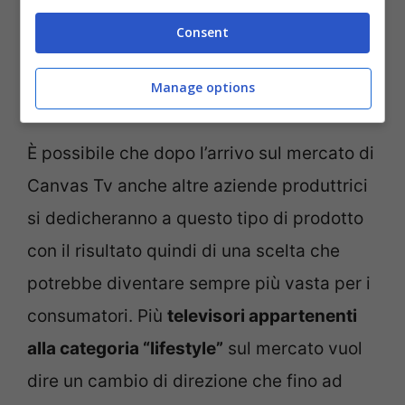
aspetto. Finora il dispositivo Samsung non
Consent
ha avuto concorrenti, ma d’ora in poi non
Manage options
sarà più così.
È possibile che dopo l’arrivo sul mercato di
Canvas Tv anche altre aziende produttrici
si dedicheranno a questo tipo di prodotto
con il risultato quindi di una scelta che
potrebbe diventare sempre più vasta per i
consumatori. Più
televisori appartenenti
alla categoria “lifestyle”
sul mercato vuol
dire un cambio di direzione che fino ad