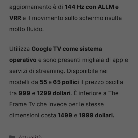
aggiornamento è di
144 Hz con ALLM e
VRR
e il movimento sullo schermo risulta
molto fluido.
Utilizza
Google TV come sistema
operativo
e sono presenti migliaia di app e
servizi di streaming. Disponibile nei
modelli da
55
e
65 pollici
il prezzo oscilla
tra
999
e
1299 dollari
. È inferiore a The
Frame Tv che invece per le stesse
dimensioni costa
1499
e
1999 dollari.
Categorie
Attualità