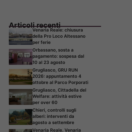
Articoli recenti
Venaria Reale: chiusura
della Pro Loco Altessano
per ferie
Orbassano, sosta a
pagamento: sospesa dal
10 al 23 agosto
Grugliasco, GRU RUN
2026: appuntamento 4
ottobre al Parco Porporati
Grugliasco, Cittadella del
Welfare: attività estive
per over 60
Chieri, controlli sugli
alberi: interventi da
agosto a settembre
Venaria Reale, Venaria