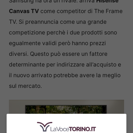
Samsung ha ora un rivale: arriva
Hisense
Canvas TV
come competitor di The Frame
TV. Si preannuncia come una grande
competizione perchè i due prodotti sono
egualmente validi però hanno prezzi
diversi. Questo può essere un fattore
determinante per indirizzare all’acquisto e
il nuovo arrivato potrebbe avere la meglio
sul mercato.