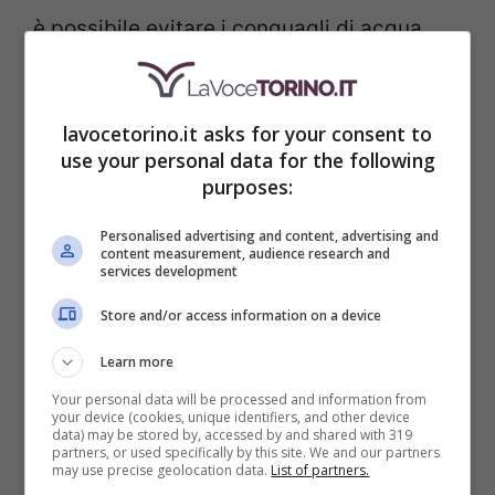
è possibile evitare i conguagli di acqua,
luce e gas. Secondo quanto stabilito
dall’Autorità garante della concorrenza e
lavocetorino.it asks for your consent to
del mercato
, il pagamento dei conguagli
use your personal data for the following
purposes:
delle bollette di luce, gas e acqua non può
più essere richiesto una volta trascorsi
Personalised advertising and content, advertising and
content measurement, audience research and
due anni dai consumi.
Tuttavia, affinché
services development
questa norma abbia effetto, è necessario
Store and/or access information on a device
che l’utente presenti una contestazione
Learn more
formale.
Your personal data will be processed and information from
your device (cookies, unique identifiers, and other device
data) may be stored by, accessed by and shared with 319
partners, or used specifically by this site. We and our partners
may use precise geolocation data.
List of partners.