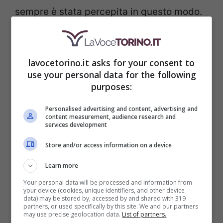
sempre è stata percepita in questo modo.
Sono mancate, forse, trasparenza e
giustizia per ottenere il sostegno degli
lavocetorino.it asks for your consent to
automobilisti.
use your personal data for the following
purposes:
Personalised advertising and content, advertising and
content measurement, audience research and
services development
Store and/or access information on a device
Learn more
Your personal data will be processed and information from
your device (cookies, unique identifiers, and other device
data) may be stored by, accessed by and shared with 319
partners, or used specifically by this site. We and our partners
may use precise geolocation data.
List of partners.