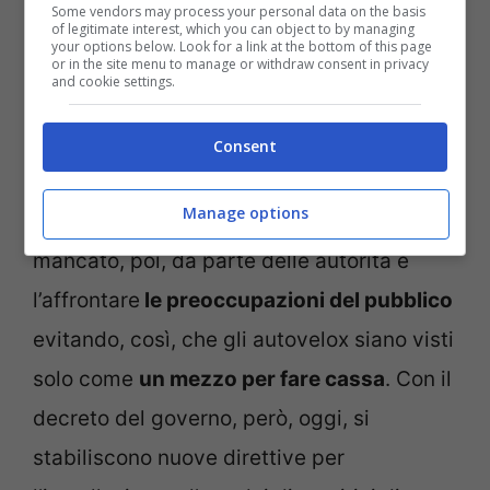
Autovelox un decreto stabilisce dove non potranno essere
Some vendors may process your personal data on the basis
of legitimate interest, which you can object to by managing
utilizzati – lavocetorino.it
your options below. Look for a link at the bottom of this page
or in the site menu to manage or withdraw consent in privacy
and cookie settings.
Al centro delle polemiche, insomma, si
lamentava
un uso corretto, con una
Consent
segnaletica chiara e una manutenzione
Manage options
accurata dei dispositivi
. Quello che è
mancato, poi, da parte delle autorità è
l’affrontare
le preoccupazioni del pubblico
evitando, così, che gli autovelox siano visti
solo come
un mezzo per fare cassa
.
Con il
decreto del governo, però, oggi, si
stabiliscono nuove direttive per