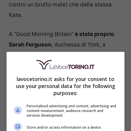
contro un brutto male) che della stessa
Kate.
A “Good Morning Britain”
è stata proprio
Sarah Ferguson
, duchessa di York, a
raccontare,
anche con voce commossa,
come sta Kate,
ma anche a fornire
aggiornamenti sulle condizioni di Re Carlo.
lavocetorino.it asks for your consent to
use your personal data for the following
La famiglia reale inglese si è ritrovata, di
purposes:
botto, a dover affrontare, dopo la morte
Personalised advertising and content, advertising and
della Regina Elisabetta, due momenti
content measurement, audience research and
services development
complicati, legati proprio a due
Store and/or access information on a device
appartenenti.