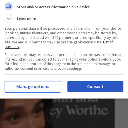
Store and/or access information on a device
ciproca a viaggiare senza il rispettivo o la
Learn more
di in pubblico senza la propria controparte.
Your personal data will be processed and information from your device
(cookies, unique identifiers, and other device data) may be stored by,
 come una persona che nutre
forti ambizioni
accessed by and shared with 319 partners, or used specifically by this
site. We and our partners may use precise geolocation data.
List of
il suo aspetto ed il suo modo di comunicare.
partners.
Some vendors may process your personal data on the basis of legitimate
interest, which you can object to by managing your options below. Look
for a link at the bottom of this page or in the site menu to manage or
withdraw consent in privacy and cookie settings.
Manage options
Consent