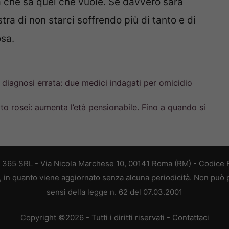
a che sa quel che vuole. Se davvero sarà
ra di non starci soffrendo più di tanto e di
osa.
 diagnosi errata: due medici indagati per omicidio
tto rosei: aumenta l’età pensionabile. Fino a quando si
B 365 SRL - Via Nicola Marchese 10, 00141 Roma (RM) - Codice F
a, in quanto viene aggiornato senza alcuna periodicità. Non può 
sensi della legge n. 62 del 07.03.2001
Copyright ©2026 - Tutti i diritti riservati -
Contattaci