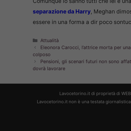
Comunque lo sanno tutti che lei è un
separazione da Harry
, Meghan dimost
essere in una forma a dir poco sontu
Categorie
Attualità
Eleonora Carocci, l’attrice morta per una
colposo
Pensioni, gli scenari futuri non sono affa
dovrà lavorare
Lavocetorino.it di proprietà di WE
Lavocetorino.it non è una testata giornalistic