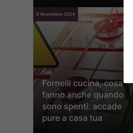
9 Novembre 2024
Casa
Fornelli cucina, cosa
fanno anche quando
sono spenti: accade
pure a casa tua