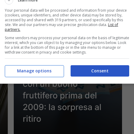
Learn more
Your personal data will be processed and information from your device
7 Novembre 2024
(cookies, unique identifiers, and other device data) may be stored by,
accessed by and shared with 319 partners, or used specifically by this
site. We and our partners may use precise geolocation data.
List of
partners.
Some vendors may process your personal data on the basis of legitimate
interest, which you can object to by managing your options below. Look
for a link at the bottom of this page or in the site menu to manage or
withdraw consent in privacy and cookie settings.
Economia
Poste avvisa i clienti
Manage options
Consent
con un buono
fruttifero prima del
2009: la sorpresa al
ritiro