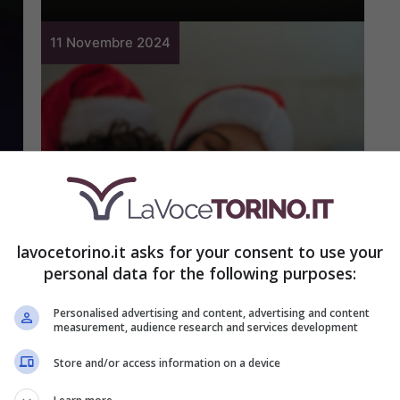
11 Novembre 2024
Casa
Non posso non
regalarglielo: LIDL l’ha
lavocetorino.it asks for your consent to use your
personal data for the following purposes:
appena messo in
offerta a 34,99€. Mio
Personalised advertising and content, advertising and content
measurement, audience research and services development
marito sarà felicissimo
Store and/or access information on a device