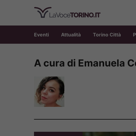
Vai
al
contenuto
Eventi
Attualità
Torino Città
P
A cura di Emanuela C