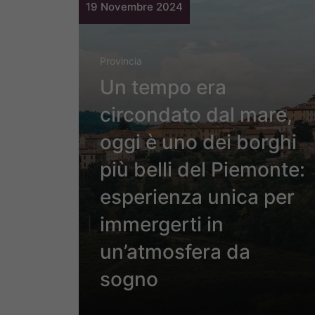
19 Novembre 2024
Provincia
Un tempo era
circondato dal mare,
oggi è uno dei borghi
più belli del Piemonte:
esperienza unica per
immergerti in
un’atmosfera da
sogno